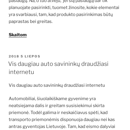
paslaugų. Na, o tuo atveju, jei šią paslaugą dar tik
planuojate pasirinkti, tuomet žinosite, kokie elementai
yra svarbiausi, tam, kad produkto pasirinkimas būtų
paprastas bei greitas.
Skaitom
PASKELBTA
2018 5 LIEPOS
Vis daugiau auto savininkų draudžiasi
internetu
Vis daugiau auto savininkų draudžiasi internetu
Automobiliai, šiuolaikiškame gyvenime yra
neatsiejama dalis ir greitam susisiekimui skirta
priemonė. Todėl galima ir neskaičiavus spėti, kad
transporto priemonėmis disponuoja daugiau nei kas
antras gyventojas Lietuvoje. Tam, kad eismo dalyviai