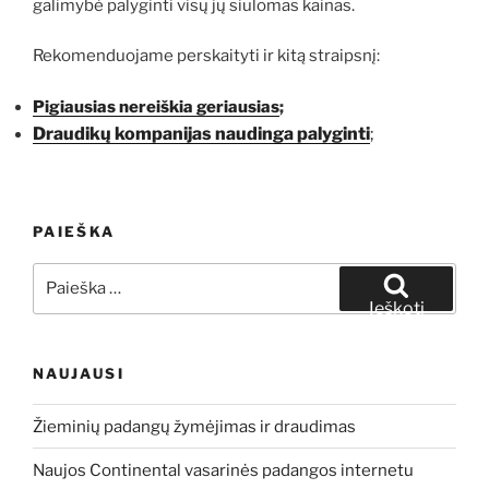
galimybė palyginti visų jų siūlomas kainas.
Rekomenduojame perskaityti ir kitą straipsnį:
Pigiausias nereiškia geriausias
;
Draudikų kompanijas naudinga palyginti
;
PAIEŠKA
Ieškoti:
Ieškoti
NAUJAUSI
Žieminių padangų žymėjimas ir draudimas
Naujos Continental vasarinės padangos internetu