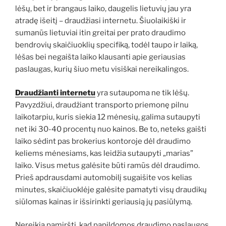
lėšų, bet ir brangaus laiko, daugelis lietuvių jau yra
atradę išeitį – draudžiasi internetu. Šiuolaikiški ir
sumanūs lietuviai itin greitai per prato draudimo
bendrovių skaičiuoklių specifiką, todėl taupo ir laiką,
lėšas bei negaišta laiko klausanti apie geriausias
paslaugas, kurių šiuo metu visiškai nereikalingos.
Draudžianti internetu
yra sutaupoma ne tik lėšų.
Pavyzdžiui, draudžiant transporto priemonę pilnu
laikotarpiu, kuris siekia 12 mėnesių, galima sutaupyti
net iki 30-40 procentų nuo kainos. Be to, neteks gaišti
laiko sėdint pas brokerius kontoroje dėl draudimo
keliems mėnesiams, kas leidžia sutaupyti „marias”
laiko. Visus metus galėsite būti ramūs dėl draudimo.
Prieš apdrausdami automobilį sugaišite vos kelias
minutes, skaičiuoklėje galėsite pamatyti visų draudikų
siūlomas kainas ir išsirinkti geriausią jų pasiūlymą.
Nereikia pamiršti, kad papildomos draudimo paslaugos