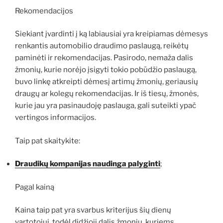
Rekomendacijos
Siekiant įvardinti į ką labiausiai yra kreipiamas dėmesys
renkantis automobilio draudimo paslaugą, reikėtų
paminėti ir rekomendacijas. Pasirodo, nemaža dalis
žmonių, kurie norėjo įsigyti tokio pobūdžio paslaugą,
buvo linkę atkreipti dėmesį artimų žmonių, geriausių
draugų ar kolegų rekomendacijas. Ir iš tiesų, žmonės,
kurie jau yra pasinaudoję paslauga, gali suteikti ypač
vertingos informacijos.
Taip pat skaitykite:
Draudikų kompanijas naudinga palyginti
;
Pagal kainą
Kaina taip pat yra svarbus kriterijus šių dienų
vartotojui, todėl didžioji dalis žmonių, kuriems