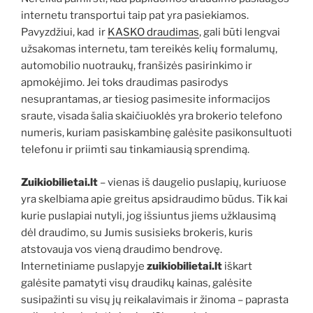
internetu transportui taip pat yra pasiekiamos.
Pavyzdžiui, kad ir
KASKO draudimas
, gali būti lengvai
užsakomas internetu, tam tereikės kelių formalumų,
automobilio nuotraukų, franšizės pasirinkimo ir
apmokėjimo. Jei toks draudimas pasirodys
nesuprantamas, ar tiesiog pasimesite informacijos
sraute, visada šalia skaičiuoklės yra brokerio telefono
numeris, kuriam pasiskambinę galėsite pasikonsultuoti
telefonu ir priimti sau tinkamiausią sprendimą.
Zuikiobilietai.lt
– vienas iš daugelio puslapių, kuriuose
yra skelbiama apie greitus apsidraudimo būdus. Tik kai
kurie puslapiai nutyli, jog išsiuntus jiems užklausimą
dėl draudimo, su Jumis susisieks brokeris, kuris
atstovauja vos vieną draudimo bendrovę.
Internetiniame puslapyje
zuikiobilietai.lt
iškart
galėsite pamatyti visų draudikų kainas, galėsite
susipažinti su visų jų reikalavimais ir žinoma – paprasta