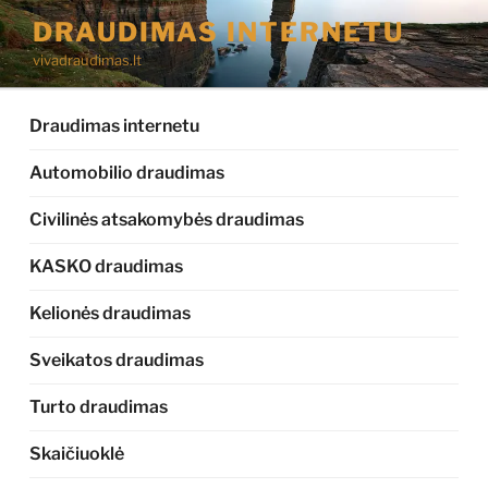
Eiti
DRAUDIMAS INTERNETU
prie
vivadraudimas.lt
turinio
Draudimas internetu
Automobilio draudimas
Civilinės atsakomybės draudimas
KASKO draudimas
Kelionės draudimas
Sveikatos draudimas
Turto draudimas
Skaičiuoklė