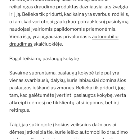
reikalingas draudimo produktas dažniausiai atsižvelgia
ir į ją. Belieka tik pridurti, kad kaina yra svarbus rodiklis,
o tam, kad vartotojai gautų kuo patrauklesnį pasiūlymą,
naudojasi įvairiomis papildomomis priemonėmis.
Viena iš jų yra pigiausias privalomasis
automobilio
draudimas
skaičiuoklėje.
Pagal teikiamų paslaugų kokybę
Savaime suprantama, paslaugų kokybė taip pat yra
vienas svarbiausių dalykų, kuris labiausiai domina šios
paslaugos ieškančius žmones. Belieka tik pridurti, jog
tam, kad galėtumėte įvertinti paslaugos kokybę, verta
atkreipti dėmesį ne tik klientų atsiliepimus, bet ir į
reitingus.
Taigi, jau sužinojote į kokius veiksnius dažniausiai
dėmesį atkreipia tie, kurie ieško automobilio draudimo