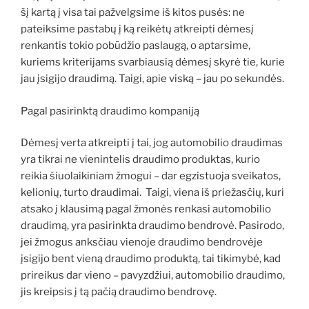
šį kartą į visa tai pažvelgsime iš kitos pusės: ne
pateiksime pastabų į ką reikėtų atkreipti dėmesį
renkantis tokio pobūdžio paslaugą, o aptarsime,
kuriems kriterijams svarbiausią dėmesį skyrė tie, kurie
jau įsigijo draudimą. Taigi, apie viską – jau po sekundės.
Pagal pasirinktą draudimo kompaniją
Dėmesį verta atkreipti į tai, jog automobilio draudimas
yra tikrai ne vienintelis draudimo produktas, kurio
reikia šiuolaikiniam žmogui – dar egzistuoja sveikatos,
kelionių, turto draudimai. Taigi, viena iš priežasčių, kuri
atsako į klausimą pagal žmonės renkasi automobilio
draudimą, yra pasirinkta draudimo bendrovė. Pasirodo,
jei žmogus anksčiau vienoje draudimo bendrovėje
įsigijo bent vieną draudimo produktą, tai tikimybė, kad
prireikus dar vieno – pavyzdžiui, automobilio draudimo,
jis kreipsis į tą pačią draudimo bendrovę.