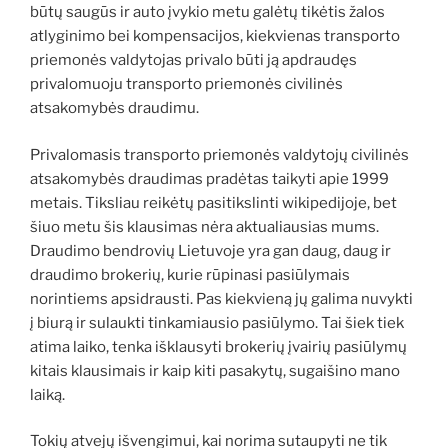
būtų saugūs ir auto įvykio metu galėtų tikėtis žalos
atlyginimo bei kompensacijos, kiekvienas transporto
priemonės valdytojas privalo būti ją apdraudęs
privalomuoju transporto priemonės civilinės
atsakomybės draudimu.
Privalomasis transporto priemonės valdytojų civilinės
atsakomybės draudimas pradėtas taikyti apie 1999
metais. Tiksliau reikėtų pasitikslinti wikipedijoje, bet
šiuo metu šis klausimas nėra aktualiausias mums.
Draudimo bendrovių Lietuvoje yra gan daug, daug ir
draudimo brokerių, kurie rūpinasi pasiūlymais
norintiems apsidrausti. Pas kiekvieną jų galima nuvykti
į biurą ir sulaukti tinkamiausio pasiūlymo. Tai šiek tiek
atima laiko, tenka išklausyti brokerių įvairių pasiūlymų
kitais klausimais ir kaip kiti pasakytų, sugaišino mano
laiką.
Tokių atvejų išvengimui, kai norima sutaupyti ne tik