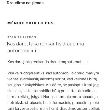
Draudimo naujienos
MĖNUO:
2018 LIEPOS
PASKELBTA
2018 29 LIEPOS
Kas daro įtaką renkantis draudimą
automobiliui
Kas daro įtaką renkantis draudimą automobiliui
Visi vairuotojai sutiks, kad automobilio draudimas yra
vienas svarbiausių akcentų norint, kad kelionės būtų
saugios ir kokybiškos. Vis dėlto, ne paslaptis ir tai, jog
siekiant, kad automobiliui būtų priskirtas draudimas,
pirma reikia jį įsigyti. Nors pastaruoju metu spaudoje
netrūksta straipsnių bei informacinių pranešimų apie
tai, į ką verta pažiūrėti ieškant draudimo automobiliui,