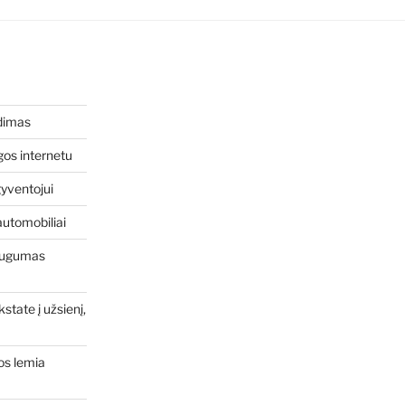
dimas
os internetu
gyventojui
automobiliai
Saugumas
state į užsienį,
os lemia