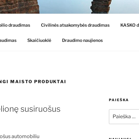
S INTERNETU
ilio draudimas
Civilinės atsakomybės draudimas
KASKO d
raudimas
Skaičiuoklė
Draudimo naujienos
INGI MAISTO PRODUKTAI
PAIEŠKA
elionę susiruošus
Ieškoti:
ruošus automobiliu