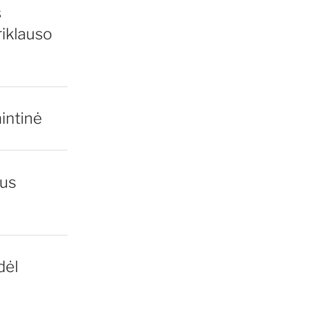
s
iklauso
intinė
gus
dėl