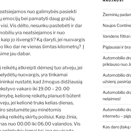
NAUJAUSI
neatsiejamos nuo galimybės pasiekti
Žieminių padan
rų emocijų bei pamatyti daug gražių
 visi. Vis dėlto, nesunku pastebėti ir dar
Naujos Contine
mobiliu yra neatsiejamos ir nuo
Vandens filtra
 kaip jo išvengti? Ką daryti, jei nuovargis
slo liko dar ne vienas šimtas kilometrų? Į
Pigiausiai ir b
sime jau dabar.
Automobilio dr
priklauso nuo J
 reikėtų atkreipti dėmesį tuo atveju, jei
nelydėtų nuovargis, yra tinkamai
Automobilio dra
lininkai nustatė, kad žmogus didžiausią
užsienį, pasirū
nkstyvo vakaro iki 19.00 – 20. 00
Automobilio dra
alimybę, kelionę reikėtų planuoti būtent
nelaimes!
eju, jei kelionė truks kelias dienas,
vairo sėstumėte jau minėtomis
Automobilio dr
internetu – pig
ką reikėtų skirtų poilsiui. Kaip žinia,
amas nuo 00.00 iki 06.00 valandos. Vis
Kas daro įtaką
 aplinkybių lemai tai, jog ne visada