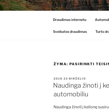
Eiti
prie
DRAUDIMA
turinio
Draudimas internetu
Automob
vivadraudimas.lt
Sveikatos draudimas
Turto d
ŽYMA:
PASIRINKTI TEIS
PASKELBTA
2018 23 BIRŽELIO
Naudinga žinoti į k
automobiliu
Naudinga žinoti į kelionę susi