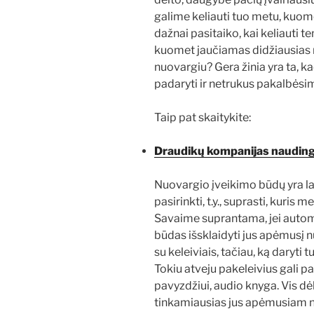
galime keliauti tuo metu, kuom
dažnai pasitaiko, kai keliauti t
kuomet jaučiamas didžiausias n
nuovargiu? Gera žinia yra ta, ka
padaryti ir netrukus pakalbėsim
Taip pat skaitykite:
Draudikų kompanijas naudinga
Nuovargio įveikimo būdų yra la
pasirinkti, t.y., suprasti, kuris 
Savaime suprantama, jei automo
būdas išsklaidyti jus apėmusį n
su keleiviais, tačiau, ką daryti t
Tokiu atveju pakeleivius gali p
pavyzdžiui, audio knyga. Vis dė
tinkamiausias jus apėmusiam nuo