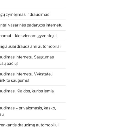
gų žymėjimas ir draudimas
ntal vasarinės padangos internetu
i namui – kiekvienam gyventojui
rangiausiai draudžiami automobiliai
audimas internetu. Saugumas
ūsų pačių!
udimas internetu. Vykstate į
pinkite saugumu!
udimas. Klaidos, kurios lemia
audimas – privalomasis, kasko,
iau
 renkantis draudimą automobiliui