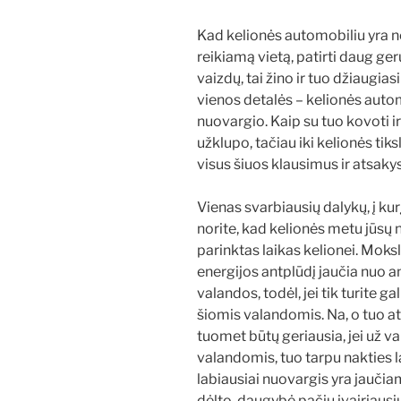
Kad kelionės automobiliu yra 
reikiamą vietą, patirti daug ge
vaizdų, tai žino ir tuo džiaugiasi
vienos detalės – kelionės auto
nuovargio. Kaip su tuo kovoti ir
užklupo, tačiau iki kelionės tik
visus šiuos klausimus ir atsaky
Vienas svarbiausių dalykų, į kurį
norite, kad kelionės metu jūsų 
parinktas laikas kelionei. Moks
energijos antplūdį jaučia nuo a
valandos, todėl, jei tik turite g
šiomis valandomis. Na, o tuo atv
tuomet būtų geriausia, jei už 
valandomis, tuo tarpu nakties lai
labiausiai nuovargis yra jauči
dėlto, daugybė pačių įvairiausių