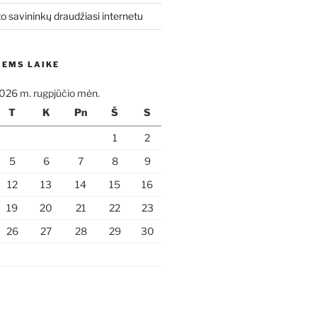
o savininkų draudžiasi internetu
IEMS LAIKE
026 m. rugpjūčio mėn.
T
K
Pn
Š
S
1
2
5
6
7
8
9
12
13
14
15
16
19
20
21
22
23
26
27
28
29
30