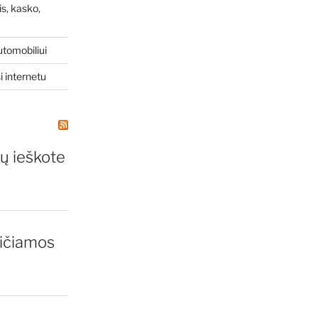
s, kasko,
utomobiliui
i internetu
ų ieškote
ičiamos