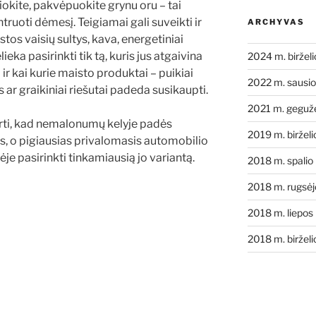
okite, pakvėpuokite grynu oru – tai
truoti dėmesį. Teigiamai gali suveikti ir
ARCHYVAS
stos vaisių sultys, kava, energetiniai
eka pasirinkti tik tą, kuris jus atgaivina
2024 m. biržel
 ir kai kurie maisto produktai – puikiai
2022 m. sausio
ar graikiniai riešutai padeda susikaupti.
2021 m. geguž
durti, kad nemalonumų kelyje padės
2019 m. birželi
, o pigiausias privalomasis automobilio
je pasirinkti tinkamiausią jo variantą.
2018 m. spalio
2018 m. rugsėj
2018 m. liepos
2018 m. birželi