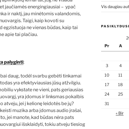
et jaučiamės energingiausiai – ypač
Vis daugiau aut
enka ir naktį, jau minėtomis valandomis,
uovargis. Taigi, kaip kovoti su
PASIKLYDUS
d egzistuoja ne vienas būdas, kaip tai
e apie tai plačiau.
2
Pr
A
 palyginti
;
3
4
10
11
bai daug, todėl svarbu gebėti tinkamai
metodas yra efektyviausias jūsų atžvilgiu.
17
18
biliu vykstate ne vieni, pats geriausias
24
25
uovargį, yra įdomus ir linksmas pokalbis
uo atveju, jei į kelionę leidotės be jų?
31
akeisti muzika arba įdomus audio įrašai,
« Bir
lto, jei manote, kad būdas nėra pats
vargiui išsklaidyti, tokiu atveju tiesiog