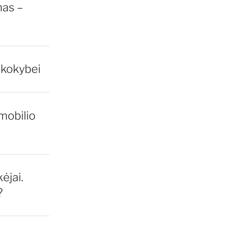
mas –
 kokybei
mobilio
ėjai.
?