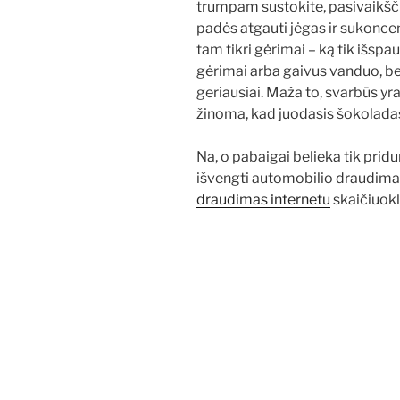
trumpam sustokite, pasivaikšči
padės atgauti jėgas ir sukoncen
tam tikri gėrimai – ką tik išspau
gėrimai arba gaivus vanduo, beli
geriausiai. Maža to, svarbūs yra
žinoma, kad juodasis šokoladas 
Na, o pabaigai belieka tik pri
išvengti automobilio draudimas
draudimas internetu
skaičiuoklė